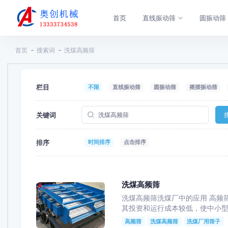
首页
直线振动筛
圆振动筛
首页
搜索词
洗煤高频筛
栏目
不限
直线振动筛
圆振动筛
摇摆振动筛
关键词
排序
时间排序
点击排序
洗煤高频筛
洗煤高频筛洗煤厂中的应用 高频
其投资和运行成本较低，使中小型选
高频筛
洗煤高频筛
洗煤厂用筛子