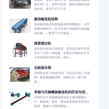
筛应用广泛，适用于粉体、颗粒等物料的筛
选分级，多用于以下行业：...
振动输送机结构
振动输送机是利用激振器使料槽振动，从而
使槽内物料沿一定方向滑行或抛移的连续输
送机械。一般用于水平输送...
滚筒筛沙机
滚筒筛沙机也叫滚筒筛，是筛选分级中应用
非常广泛的一种机械，是通过对颗粒粒径大
小来控制砂石筛分的，筛分...
石粉脱水筛
石粉脱水筛 石粉脱水筛（泥沙脱水机）的筛
网一般是聚氨酯筛网，筛网孔径一般只的
就...
有轴与无轴螺旋输送机的区别与优...
结构区别:1.有轴螺旋输送机主要由螺旋叶
片、螺旋轴、轴承、驱动装置和机壳等部分
组成，螺旋叶片围绕螺旋...