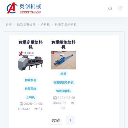
首页
输送提升设备
给料机
称重定量给料机
称重定量给料
称重螺旋给料
机
机
称重
称重料仓
称重螺旋给料机
称重系统
螺旋运输机
上料机
2024-12-16
08:47:05
2026-04-02
191
11:20:32
81
共2条
1