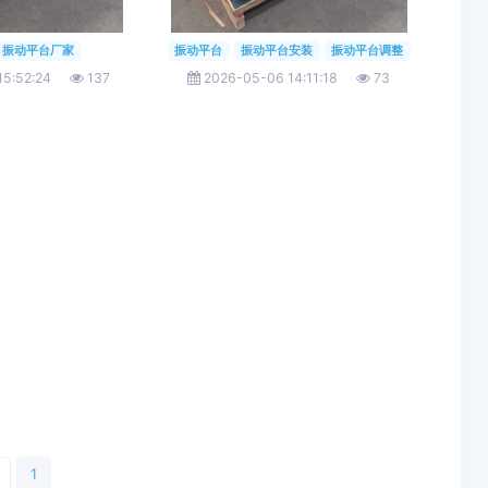
振动平台厂家
振动平台
振动平台安装
振动平台调整
15:52:24
137
2026-05-06 14:11:18
73
1