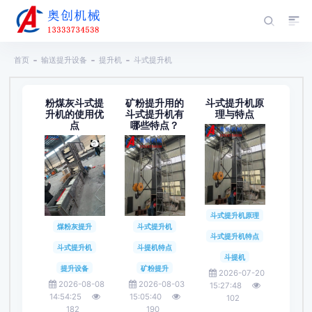
首页
输送提升设备
提升机
斗式提升机
粉煤灰斗式提
矿粉提升用的
斗式提升机原
升机的使用优
斗式提升机有
理与特点
点
哪些特点？
斗式提升机原理
斗式提升机
煤粉灰提升
斗式提升机特点
斗提机特点
斗式提升机
斗提机
矿粉提升
提升设备
2026-07-20
2026-08-03
2026-08-08
15:27:48
15:05:40
14:54:25
102
190
182