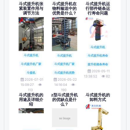
斗式提升机张
斗式提升机在
斗式提升机运
紧装置作用与
物料输送中的
行部件链条运
调节方法
优势是什么？
行寿命问题
斗式提升机
斗式提升机
斗式提升机
斗式提升机寿命
斗式提升机厂家
斗式提升机厂家
提升机链条寿命
2026-05-11
斗提机
斗式提升机优势
13:38:52
82
2026-07-01
2026-05-22
15:09:27
14:16:04
113
190
斗式提升机的
z型斗式提升机
斗式提升机的
用途及详细介
的优缺点是什
卸料方式
绍
么？