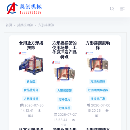
首页
摇摆振动筛
方形摇摆筛
食用盐方形摇
方形摇摆筛的
方形摇摆振动
摆筛
使用场景、工
筛
作原理及产品
特点
食品盐
方形摇摆筛
食品盐筛分
方形摇摆振动筛
方形摇摆筛
方形摇摆筛
摇摆筛厂家
方摇使用
2026-07-30
2026-07-06
方摇原理
14:13:41
15:20:26
2026-07-27
154
151
15:53:44
131