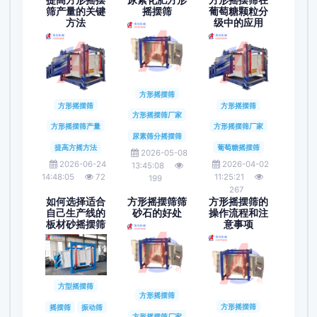
提高方形摇摆
尿素化肥方形
方形摇摆筛在
筛产量的关键
摇摆筛
葡萄糖颗粒分
方法
级中的应用
方形摇摆筛
方形摇摆筛
方形摇摆筛
方形摇摆筛厂家
方形摇摆筛产量
方形摇摆筛厂家
尿素筛分摇摆筛
提高方摇方法
葡萄糖摇摆筛
2026-05-08
2026-06-24
2026-04-02
13:45:08
14:48:05
72
11:25:21
199
267
如何选择适合
方形摇摆筛筛
方形摇摆筛的
自己生产线的
砂石的好处
操作流程和注
板材砂摇摆筛
意事项
方型摇摆筛
方形摇摆筛
方形摇摆筛
摇摆筛
振动筛
方形摇摆筛厂家