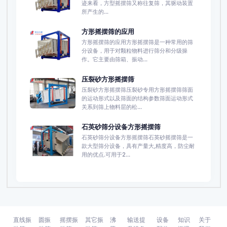
迹来看，方型摇摆筛又称往复筛，其驱动装置
所产生的...
方形摇摆筛的应用
方形摇摆筛的应用方形摇摆筛是一种常用的筛
分设备，用于对颗粒物料进行筛分和分级操
作。它主要由筛箱、振动...
压裂砂方形摇摆筛
压裂砂方形摇摆筛压裂砂专用方形摇摆筛筛面
的运动形式以及筛面的结构参数筛面运动形式
关系到筛上物料层的松...
石英砂筛分设备方形摇摆筛
石英砂筛分设备方形摇摆筛石英砂摇摆筛是一
款大型筛分设备，具有产量大,精度高，防尘耐
用的优点.可用于2...
直线振
圆振
摇摆振
其它振
沸
输送提
设备
知识
关于