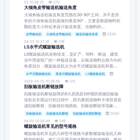
02 10:38:25
270
大倾角皮带输送机输送角度
大倾角输送机输送角度范围在30-90°之间，并不是所
有的大倾角输送机能做到垂直90°，主要是根据物料的
颗粒度大小特征来设计输送角度。当物料的...
2026-
皮带输送机
大倾角皮带输送机
输送机输送角度
04-02 10:37:18
138
LS水平式螺旋输送机
LS螺旋输送机俗称绞龙，是矿产、饲料、粮油、建筑
业中用途较广的一种输送设备，从输送物料位移方向的
角度划分，螺旋输送机分为水平式螺旋输送机和垂...
水平式螺旋输送机
垂直式螺旋输送机
LS螺旋输送机
2026-04-02 10:36:45
125
刮板输送机断链故障
刮板输送机断链故障的9大原因及5种预防措施刮板输
送机在长期运行的过程中，因为磨损或物料卡堵容易造
成刮板断裂、刮板链松弛跳链、刮板链断链等现象...
2026-
刮板输送机
刮板输送机断链
刮板输送机预防断链
04-02 10:35:49
246
螺旋输送机常见的型号规格
螺旋输送机常见的几种型号规格与参数螺旋输送机又称
螺旋给料机，被广泛应用于输送颗粒或粉状物料。奥创