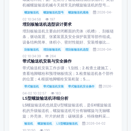
机械螺旋输送机械今天就常见的螺旋输送机的型号...
2026-04-
螺旋输送机
螺旋输送机型号
螺旋输送机规格
02 10:34:58
197
埋刮板输送机选型设计要求
埋刮板输送机主要由封闭断面的壳体（机槽）、刮板链
条，驱动装置、张紧装置及安全保护装置等部件组成。
设备结构简单、体积小、密封性能好、安装维修比...
2026-04-
刮板输送机
埋刮板输送机
埋刮板输送机选型
02 10:34:39
264
带式输送机安装与安全操作
带式输送机安装工作步骤：1.划线；2.检查土建施工，
查看地脚螺栓和预埋钢板情况；3.检查输送机各个部件
的位置；4.根据地脚螺栓安装桁架；5....
2026-
带式输送机
带式输送机安装
带式输送机安全操作
04-02 10:32:57
183
LS型螺旋输送机详细分析
LS螺旋输送机也就是U型螺旋输送机，是GX螺旋输送
机的升级输送机，螺旋输送机可分有轴螺旋与无轴螺
旋；外壳体、叶片的材质：碳钢居多，特殊物料采...
2026-04-02
输送机
螺旋输送机
LS型螺旋输送机
10:31:50
130