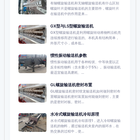
有轴螺旋输送机和无轴螺旋输送机有什么区别
螺旋叶片是螺旋输送机的主要部件，螺旋叶片
在输送机中的作用是来...
GX型与LS型螺旋输送机
GX型螺旋输送机是利用螺旋转动将物料沿机壳
连续推移而进行输送的。本机具有结构简单，
外形尺寸小，成本低...
惯性振动输送机参数
惯性振动输送机用于各种粒状、中等块度以正
反非粘性物料（含水量小于5%）。振动输送机
最适宜输送高磨耗、...
GL螺旋输送机密封布置
GL螺旋输送机密封绞龙输送机如何做到密封布
置螺旋输送机密封装置如何能做到密封，主要
的是密封衬板。密封...
水冷式螺旋输送机冷却原理
水冷式螺旋输送机冷却原理1，进入冷却螺旋输
送机的物料，通过输送机夹套内的循环水，在
热交换的过程中，使...