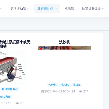
摇摆振动筛
其它振动筛
沸腾筛
输送提升设备
因动法原振幅小或无
洗沙机
启动
洗沙机
洗石机
洗砂机
振动筛振幅小
2026-04-02 10:34:24
214
无法启动
13:53:16
175