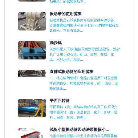
动电机）的高频振动下...
振动磨的使用范围
振动磨机是以球或棒为介质的超微粉碎设备。
介质在磨机内振动可使小于2mm的物料粉碎至
数微米。它具有高效...
洗沙机
洗沙机是人工砂(包括天然沙)的洗选设备。洗砂
机广泛用于砂石场、矿山、建材、交通、化
工、水利水电、混凝...
直排式振动筛的应用范围
一、核心应用领域1. 食品行业适用于对卫生要
求高的粉状、颗粒状物料筛分，如： 面粉、淀
粉的除杂...
平面回转筛
平面回转（旋）筛结构构成特点及工作原理介
绍平面回转（旋）筛是食品，化工，矿物，塑
料，回收，其它。典型...
浅析小型振动筛因动法原振幅小...
小型振动筛振幅小或无法启动的常见原因及解