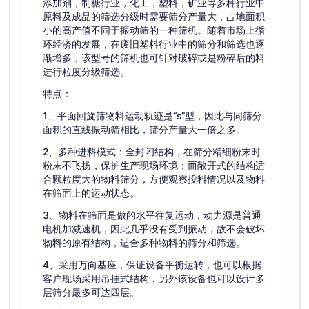
添加剂，制糖行业，化工，塑料，矿业等多种行业中
原料及成品的筛选分级时需要筛分产量大，占地面积
小的高产值不同于振动筛的一种筛机。随着市场上循
环经济的发展，在废旧塑料行业中的筛分和筛选也逐
渐增多，该型号的筛机也可针对破碎或是粉碎后的料
进行粒度分级筛选。
特点：
1、平面回旋筛物料运动轨迹是“s”型，因此与同筛分
面积的直线振动筛相比，筛分产量大一倍之多。
2、多种进料模式：全封闭结构，在筛分精细粉末时
粉末不飞扬，保护生产现场环境；而敞开式的结构适
合颗粒度大的物料筛分，方便观察投料情况以及物料
在筛面上的运动状态。
3、物料在筛面是做的水平往复运动，动力源是普通
电机加减速机，因此几乎没有受到振动，故不会破坏
物料的原有结构，适合多种物料的筛分和筛选。
4、采用万向基座，保证设备平衡运转，也可以根据
客户现场采用吊挂式结构，另外该设备也可以设计多
层筛分最多可达四层。