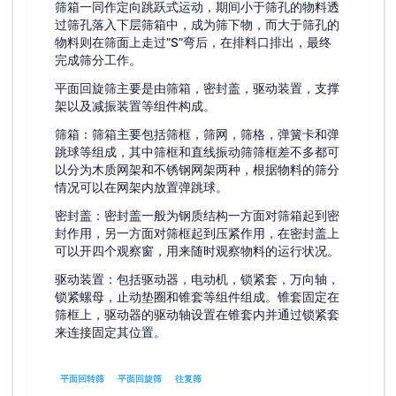
筛箱一同作定向跳跃式运动，期间小于筛孔的物料透
过筛孔落入下层筛箱中，成为筛下物，而大于筛孔的
物料则在筛面上走过”S”弯后，在排料口排出，最终
完成筛分工作。
平面回旋筛主要是由筛箱，密封盖，驱动装置，支撑
架以及减振装置等组件构成。
筛箱：筛箱主要包括筛框，筛网，筛格，弹簧卡和弹
跳球等组成，其中筛框和直线振动筛筛框差不多都可
以分为木质网架和不锈钢网架两种，根据物料的筛分
情况可以在网架内放置弹跳球。
密封盖：密封盖一般为钢质结构一方面对筛箱起到密
封作用，另一方面对筛框起到压紧作用，在密封盖上
可以开四个观察窗，用来随时观察物料的运行状况。
驱动装置：包括驱动器，电动机，锁紧套，万向轴，
锁紧螺母，止动垫圈和锥套等组件组成。锥套固定在
筛框上，驱动器的驱动轴设置在锥套内并通过锁紧套
来连接固定其位置。
平面回转筛
平面回旋筛
往复筛