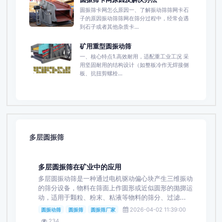
圆振筛卡网怎么原因一、了解振动筛筛网卡石
子的原因振动筛筛网在筛分过程中，经常会遇
到石子或者其他杂质卡...
矿用重型圆振动筛
一、核心特点1.高效耐用，适配重工业工况 采
用坚固耐用的结构设计（如整板冷作无焊接侧
板、抗扭剪螺栓...
多层圆振筛
多层圆振筛在矿业中的应用
多层圆振动筛是一种通过电机驱动偏心块产生三维振动
的筛分设备，物料在筛面上作圆形或近似圆形的抛掷运
动，适用于颗粒、粉末、粘液等物料的筛分、过滤...
2026-04-02 11:39:00
圆振动筛
圆振筛
圆振筛厂家
234