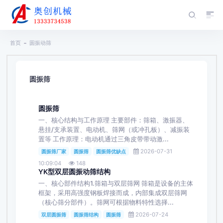
首页
圆振动筛
圆振筛
圆振筛
一、核心结构与工作原理 主要部件：筛箱、激振器、
悬挂/支承装置、电动机、筛网（或冲孔板）、减振装
置等 工作原理：电动机通过三角皮带带动激...
2026-07-31
圆振筛厂家
圆振筛
圆振筛优缺点
10:09:04
148
YK型双层圆振动筛结构
一、核心部件结构1.筛箱与双层筛网 筛箱是设备的主体
框架，采用高强度钢板焊接而成，内部集成双层筛网
（核心筛分部件）。筛网可根据物料特性选择...
2026-07-24
双层圆振筛
圆振筛结构
圆振筛