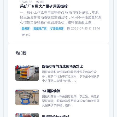
15:34:32
96
采矿厂专用大产量矿用圆振筛
一、核心工作原理与结构特点 驱动与筛分逻辑：电机
经三角皮带带动激振器主轴回转，利用不平衡质量的离
心惯性力使筛箱产生圆形振动，物料在筛面上做...
2026-07-15 17:33:16
圆振筛
圆振筛厂家
矿用圆振筛
142
热门榜
圆振动筛与直线振动筛对比
圆振动筛和直线振动筛是两种常见的筛分设
备，在多个行业中广泛应用，以下是小编从多
个方面将二者进行对比，...
YA圆振动筛
圆振动筛是一种做圆形振动、多层数、高效新
型振动筛。圆振动筛采用筒体式偏心轴激振器
及偏块调节振幅，物料...
圆振筛的结构组成