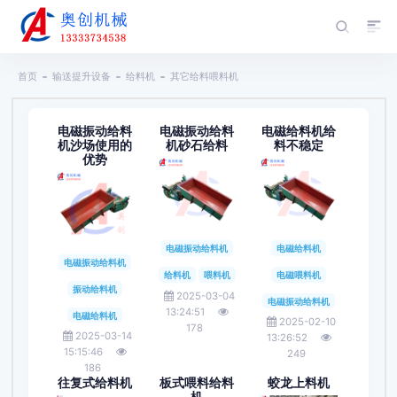
首页
输送提升设备
给料机
其它给料喂料机
电磁振动给料
电磁振动给料
电磁给料机给
机沙场使用的
机砂石给料
料不稳定
优势
电磁振动给料机
电磁给料机
电磁振动给料机
给料机
喂料机
电磁喂料机
振动给料机
2025-03-04
电磁振动给料机
13:24:51
电磁给料机
2025-02-10
178
2025-03-14
13:26:52
15:15:46
249
186
往复式给料机
板式喂料给料
蛟龙上料机