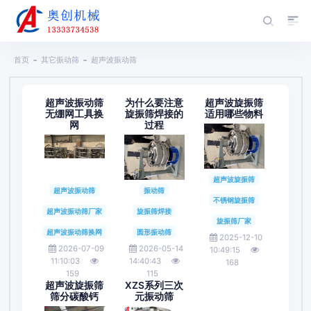
首页
其它振动筛
超声波振动筛
超声波振动筛
为什么要注意
超声波旋振筛
无绷网工具换
旋振筛焊接的
适用哪些物料
网
过程
超声波旋振筛
超声波振动筛
振动筛
不锈钢旋振筛
超声波振动筛厂家
旋振筛焊接
旋振筛厂家
超声波振动筛换网
圆形振动筛
2025-12-10
2026-07-09
2026-05-14
10:49:15
11:10:03
14:40:43
168
159
115
超声波旋振筛
XZS系列三次
筛分碳酸钙
元振动筛