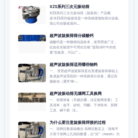
XZS系列三次元振动筛
XZS系列三次元振动筛（旋振筛）产品概
述:XZS系列旋振筛是一种高精度细粒筛分设备,
我公司在吸收国内...
超声波旋振筛筛分碳酸钙
碳酸钙是一种微细结晶粉末，使用用途广泛，
比如在实验室中可用在生物 “提取绿叶中的色
素”实验里，可以广...
超声波旋振筛适用哪些物料
一、 背景超声波旋振筛是在普通旋振筛基础上
集成超声波系统的一种高效筛分设备，通过高
频振动（通常18–...
超声波振动筛无绷网工具换网
一、前期准备（关键步骤，决定换网质量） 工
具清单：扳手、砂纸、丙酮、干净软布、剪网
工具、瞬干胶（5...
为什么要注意旋振筛焊接的过程
一、筛网目数基础概念 筛网目数定义：指每平
方英寸筛网上孔洞的数量，以"目"（mesh）为