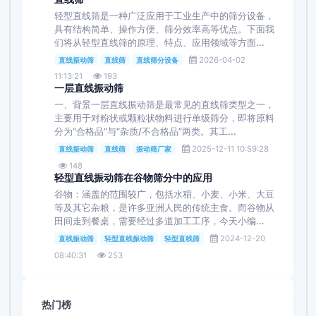
轻型直线筛是一种广泛应用于工业生产中的筛分设备，
具有结构简单、操作方便、筛分效率高等优点。下面我
们将从轻型直线筛的原理、特点、应用领域等方面...
2026-04-02
直线振动筛
直线筛
直线筛分设备
11:13:21
193
一层直线振动筛
一、背景一层直线振动筛是最常见的直线筛类型之一，
主要用于对粉状或颗粒状物料进行单级筛分，即将原料
分为“合格品”与“杂质/不合格品”两类。其工...
2025-12-11 10:59:28
直线振动筛
直线筛
振动筛厂家
148
轻型直线振动筛在谷物筛分中的应用
谷物：涵盖的范围较广，包括水稻、小麦、小米、大豆
等及其它杂粮，是许多亚洲人民的传统主食。而谷物从
田间走到餐桌，需要经过多道加工工序，今天小编...
2024-12-20
直线振动筛
轻型直线振动筛
轻型直线筛
08:40:31
253
热门榜