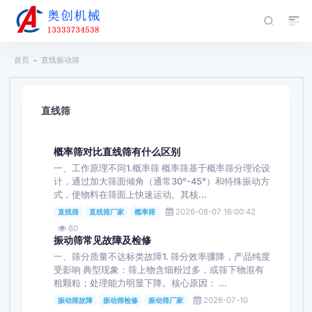
首页
直线振动筛
直线筛
概率筛对比直线筛有什么区别
一、工作原理不同1.概率筛 概率筛基于概率筛分理论设
计，通过加大筛面倾角（通常30°-45°）和特殊振动方
式，使物料在筛面上快速运动。其核...
2026-08-07 16:00:42
直线筛
直线筛厂家
概率筛
60
振动筛常见故障及检修
一、筛分质量不达标类故障1. 筛分效率骤降，产品纯度
受影响 典型现象：筛上物含细粉过多，或筛下物混有
粗颗粒；处理能力明显下降。核心原因： ...
2026-07-10
振动筛故障
振动筛检修
振动筛厂家