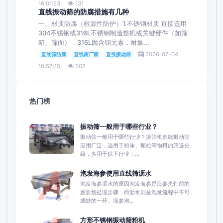
16:01:53
131
直线振动筛的防腐措施有几种
一、材质防腐（根源性防护）1.不锈钢材质 直接选用
304不锈钢或316L不锈钢制造整机或关键部件（如筛
箱、筛面），316L因含钼元素，耐氯...
2026-07-04
直线筛防腐
直线筛厂家
直线振动筛
10:57:15
202
热门榜
振动筛一般用于哪些行业？
振动筛一般用于哪些行业？振筛机直线振动筛
应用广泛，适用于粉体、颗粒等物料的筛选分
级，多用于以下行业：...
泡发海参使用直线筛沥水
泡发海参沥水的原因​泡发海参是海参烹饪前的
重要预处理步骤，而沥水则是泡发流程中不可
或缺的一环。海参泡...
方形不锈钢振动筛粉机