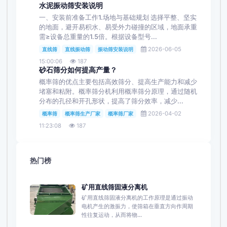
水泥振动筛安装说明
一、安装前准备工作1.场地与基础规划 选择平整、坚实
的地面，避开易积水、易受外力碰撞的区域，地面承重
需≥设备总重量的1.5倍。根据设备型号...
2026-06-05
直线筛
直线振动筛
振动筛安装说明
15:00:06
187
砂石筛分如何提高产量？
概率筛的优点主要包括高效筛分、提高生产能力和减少
堵塞和粘附‌。概率筛分机利用概率筛分原理，通过随机
分布的孔径和开孔形状，提高了筛分效率，减少...
2026-04-02
概率筛
概率筛生产厂家
概率筛厂家
11:23:08
187
热门榜
矿用直线筛固液分离机
矿用直线筛固液分离机的工作原理是通过振动
电机产生的激振力，使筛箱在垂直方向作周期
性往复运动，从而将物...