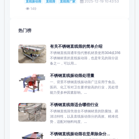
2025-12-19 10:43:53
直线振动筛
直线筛
直线筛厂家
149
热门榜
有关不锈钢直线筛的简单介绍
不锈钢直线筛通常指代整机材质使用304或316
不锈钢材质的直线振动筛，也是常见的筛分设
备之一，可以用...
不锈钢直线振动筛处理量
一、背景不锈钢直线振动筛广泛应用于食品、
医药、化工等对卫生要求较高的行业，其处理
能力受多种因素影响。...
不锈钢直线筛适合哪些行业
不锈钢直线筛凭借全不锈钢材质的防腐蚀、易
清洁特性，以及直线振动筛分的高效、精准优
势，适配对物料纯度、...
不锈钢直线振动筛在坚果除杂分...