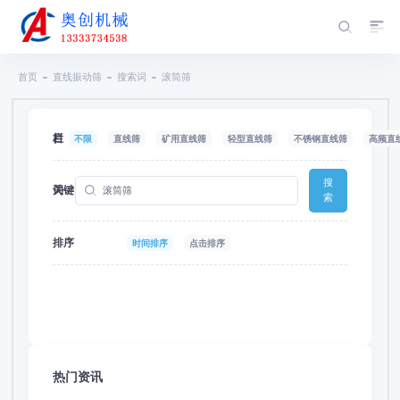
首页
直线振动筛
搜索词
滚筒筛
栏目
不限
直线筛
矿用直线筛
轻型直线筛
不锈钢直线筛
高频直
搜
关键词
索
排序
时间排序
点击排序
热门资讯