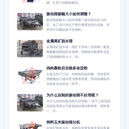
键。U 型污泥螺旋输送...
振动筛振幅大小如何调整？
振动筛振幅大小如何调整？振动筛在矿山碎
石、化工等行业生产线中重要的筛分设备，经
常用于对颗粒或干性物料...
金属尾矿脱水筛
金属尾矿脱水筛（尾矿干排筛）的筛网一般是
聚氨酯筛网或符合筛网，筛网的目数通常决定
了筛细物料的大小，筛...
鸡肉裹粉后去除多余淀粉
在食品加工行业，鸡肉制品如鸡柳、鸡米花凭
借酥脆的口感深受消费者喜爱。而鸡肉裹粉后
去除多余淀粉这一环节...
为什么自制的振动筛不好用呢？
为什么自制的振动筛不好用呢？ 有不少直线振
动筛应用者认为直线振动筛结构简单，用料单
一，不...
饲料玉米振动筛分机
在现代畜牧业中，饲料的质量直接关系到畜禽