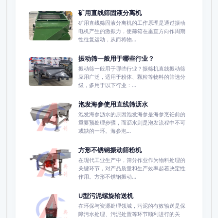
矿用直线筛固液分离机
矿用直线筛固液分离机的工作原理是通过振动
电机产生的激振力，使筛箱在垂直方向作周期
性往复运动，从而将物...
振动筛一般用于哪些行业？
振动筛一般用于哪些行业？振筛机直线振动筛
应用广泛，适用于粉体、颗粒等物料的筛选分
级，多用于以下行业：...
泡发海参使用直线筛沥水
泡发海参沥水的原因​泡发海参是海参烹饪前的
重要预处理步骤，而沥水则是泡发流程中不可
或缺的一环。海参泡...
方形不锈钢振动筛粉机
在现代工业生产中，筛分作业作为物料处理的
关键环节，对产品质量和生产效率起着决定性
作用。方形不锈钢振动...
U型污泥螺旋输送机
在环保与资源处理领域，污泥的有效输送是保
障污水处理、污泥处置等环节顺利进行的关