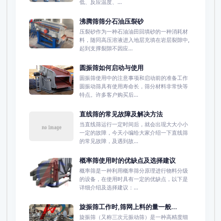
低、反应温度、...
沸腾筛筛分石油压裂砂
压裂砂作为一种石油油田回填砂的一种消耗材
料，随同高压溶液进入地层充填在岩层裂隙中,
起到支撑裂隙不因应...
圆振筛如何启动与使用
圆振筛使用中的注意事项和启动前的准备工作
圆振动筛具有使用寿命长，筛分材料非常快等
特点。许多客户购买后...
直线筛的常见故障及解决方法
当直线筛运行一定时间后，就会出现大大小小
一定的故障，今天小编给大家介绍一下直线筛
的常见故障，及遇到故...
概率筛使用时的优缺点及选择建议
概率筛是一种利用概率筛分原理进行物料分级
的设备，在使用时具有一定的优缺点，以下是
详细介绍及选择建议：...
旋振筛工作时,筛网上料的量一般...
旋振筛（又称三次元振动筛）是一种高精度细