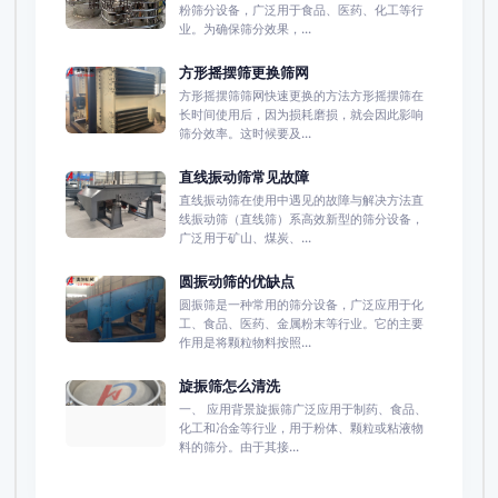
粉筛分设备，广泛用于食品、医药、化工等行
业。为确保筛分效果，...
方形摇摆筛更换筛网
方形摇摆筛筛网快速更换的方法方形摇摆筛在
长时间使用后，因为损耗磨损，就会因此影响
筛分效率。这时候要及...
直线振动筛常见故障
直线振动筛在使用中遇见的故障与解决方法直
线振动筛（直线筛）系高效新型的筛分设备，
广泛用于矿山、煤炭、...
圆振动筛的优缺点
圆振筛是一种常用的筛分设备，广泛应用于化
工、食品、医药、金属粉末等行业。它的主要
作用是将颗粒物料按照...
旋振筛怎么清洗
一、 应用背景旋振筛广泛应用于制药、食品、
化工和冶金等行业，用于粉体、颗粒或粘液物
料的筛分。由于其接...