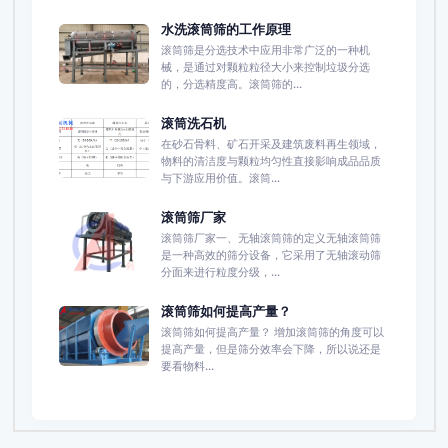
水洗滚筒筛的工作原理
滚筒筛是分选技术中应用非常广泛的一种机
械，是通过对颗粒粒径大小来控制垃圾分选
的，分选精度高。滚筒筛的...
滚筒洗石机
在砂石骨料、矿石开采及建筑废料再生领域，
物料的清洁度与颗粒均匀性直接影响成品品质
与下游应用价值。滚筒...
滚筒筛厂家
滚筒筛厂家一、无轴滚筒筛的定义无轴滚筒筛
是一种高效的筛分设备，它采用了无轴滚动筛
分面来进行粒度分级，...
滚筒筛如何提高产量？
滚筒筛如何提高产量？ 增加滚筒筛的角度可以
提高产量，但是筛分效率会下降，所以说还是
要看物料...