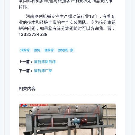
滚筒筛种类多样,也可根据客户的要求定制需要的滚
筒筛。
河南奥创机械专注生产振动筛行业18年，有着专
业的技术和经验丰富的生产安装团队。专为筛分难题
解决问题，如果您有筛分难题随时可以咨询我。曹：
13333734538
滚筒筛
滚筒
圆筒筛
滚筒筛厂家
上一篇：
滚筒筛圆筒筛
下一篇：
滚筒筛厂家
相关内容