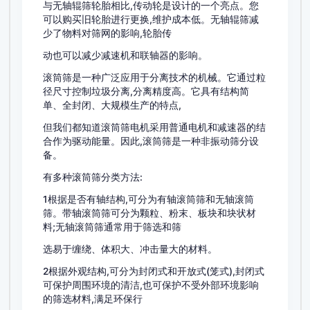
与无轴辊筛轮胎相比,传动轮是设计的一个亮点。您
可以购买旧轮胎进行更换,维护成本低。无轴辊筛减
少了物料对筛网的影响,轮胎传
动也可以减少减速机和联轴器的影响。
滚筒筛是一种广泛应用于分离技术的机械。它通过粒
径尺寸控制垃圾分离,分离精度高。它具有结构简
单、全封闭、大规模生产的特点,
但我们都知道滚筒筛电机采用普通电机和减速器的结
合作为驱动能量。因此,滚筒筛是一种非振动筛分设
备。
有多种滚筒筛分类方法:
1根据是否有轴结构,可分为有轴滚筒筛和无轴滚筒
筛。带轴滚筒筛可分为颗粒、粉末、板块和块状材
料;无轴滚筒筛通常用于筛选和筛
选易于缠绕、体积大、冲击量大的材料。
2根据外观结构,可分为封闭式和开放式(笼式),封闭式
可保护周围环境的清洁,也可保护不受外部环境影响
的筛选材料,满足环保行