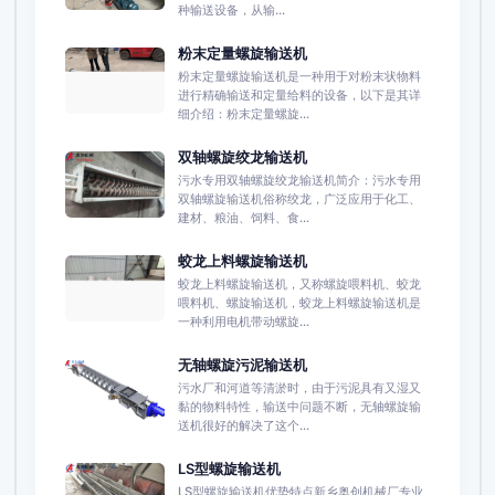
种输送设备，从输...
粉末定量螺旋输送机
粉末定量螺旋输送机是一种用于对粉末状物料
进行精确输送和定量给料的设备，以下是其详
细介绍：粉末定量螺旋...
双轴螺旋绞龙输送机
污水专用双轴螺旋绞龙输送机简介：污水专用
双轴螺旋输送机俗称绞龙，广泛应用于化工、
建材、粮油、饲料、食...
蛟龙上料螺旋输送机
蛟龙上料螺旋输送机，又称螺旋喂料机、蛟龙
喂料机、螺旋输送机，蛟龙上料螺旋输送机是
一种利用电机带动螺旋...
无轴螺旋污泥输送机
污水厂和河道等清淤时，由于污泥具有又湿又
黏的物料特性，输送中问题不断，无轴螺旋输
送机很好的解决了这个...
LS型螺旋输送机
LS型螺旋输送机优势特点新乡奥创机械厂专业