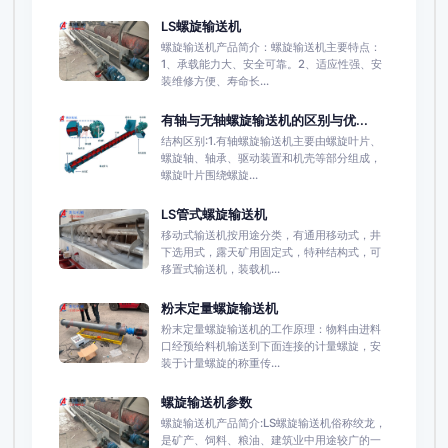
LS螺旋输送机
螺旋输送机产品简介：螺旋输送机主要特点：
1、承载能力大、安全可靠。2、适应性强、安
装维修方便、寿命长...
有轴与无轴螺旋输送机的区别与优...
结构区别:1.有轴螺旋输送机主要由螺旋叶片、
螺旋轴、轴承、驱动装置和机壳等部分组成，
螺旋叶片围绕螺旋...
LS管式螺旋输送机
移动式输送机按用途分类，有通用移动式，井
下选用式，露天矿用固定式，特种结构式，可
移置式输送机，装载机...
粉末定量螺旋输送机
粉末定量螺旋输送机的工作原理：物料由进料
口经预给料机输送到下面连接的计量螺旋，安
装于计量螺旋的称重传...
螺旋输送机参数
螺旋输送机产品简介:LS螺旋输送机俗称绞龙，
是矿产、饲料、粮油、建筑业中用途较广的一