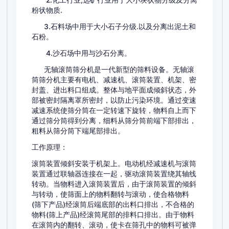
2.化工行业,选矿行业用于大小块状物分级及分离
粉状物质.
3.石料场中用于大小石子分级.以及分离出泥土和
石粉。
4.沙石场中用与沙石分离。
无轴滚筒筛分机是一代新型的筛料设备。无轴滚
筒筛分机主要有电机、减速机、滚筒装置、机架、密
封盖、进出料口组成。整体与地平面成倾斜状态，外
部被密封隔离罩所密封，以防止污染环境。通过变速
减速系统使筛分筒在一定转速下旋转，物料自上而下
通过筛分筒得到分离，细料从筛分筒前端下部排出，
粗料从筛分筒下端尾部排出。
工作原理：
滚筒装置倾斜安装于机架上。电动机经减速机与滚筒
装置通过联轴器连接在一起，驱动滚筒装置绕其轴线
转动。当物料进入滚筒装置后，由于滚筒装置的倾斜
与转动，使筛面上的物料翻转与滚动，使合格物料
(筛下产品)经滚筒后端底部的出料口排出，不合格的
物料(筛上产品)经滚筒尾部的排料口排出。由于物料
在滚筒内的翻转、滚动，使卡在筛孔中的物料可被弹