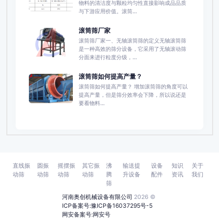
物料的清洁度与颗粒均匀性直接影响成品品质
与下游应用价值。滚筒...
滚筒筛厂家
滚筒筛厂家一、无轴滚筒筛的定义无轴滚筒筛
是一种高效的筛分设备，它采用了无轴滚动筛
分面来进行粒度分级，...
滚筒筛如何提高产量？
滚筒筛如何提高产量？ 增加滚筒筛的角度可以
提高产量，但是筛分效率会下降，所以说还是
要看物料...
直线振
圆振
摇摆振
其它振
沸
输送提
设备
知识
关于
动筛
动筛
动筛
动筛
腾
升设备
配件
资讯
我们
筛
河南奥创机械设备有限公司
2026 ©
ICP备案号:豫ICP备16037295号-5
网安备案号:网安号