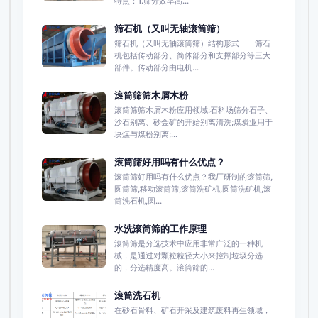
特点：1.筛分效率高...
筛石机（又叫无轴滚筒筛）
筛石机（又叫无轴滚筒筛）结构形式 筛石
机包括传动部分、简体部分和支撑部分等三大
部件。传动部分由电机...
滚筒筛筛木屑木粉
滚筒筛筛木屑木粉应用领域:石料场筛分石子、
沙石别离、砂金矿的开始别离清洗;煤炭业用于
块煤与煤粉别离;...
滚筒筛好用吗有什么优点？
滚筒筛好用吗有什么优点？我厂研制的滚筒筛,
圆筒筛,移动滚筒筛,滚筒洗矿机,圆筒洗矿机,滚
筒洗石机,圆...
水洗滚筒筛的工作原理
滚筒筛是分选技术中应用非常广泛的一种机
械，是通过对颗粒粒径大小来控制垃圾分选
的，分选精度高。滚筒筛的...
滚筒洗石机
在砂石骨料、矿石开采及建筑废料再生领域，