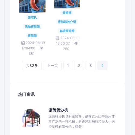
滚筒筛
筛石机
滚筒筛的介绍
无轴滚筒筛
有轴滚筒筛
滚筒筛
2024-06-19
2024-06-19
16:56:07
17:04:00
260
381
共32条
上一页
1
2
3
4
热门资讯
滚筒筛沙机
滚筒筛沙机也叫滚筒筛，是筛选分级中应用非
常广泛的一种机械，是通过对颗粒粒径大小来
控制砂石筛分的，筛分...